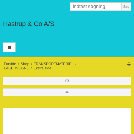
Søg
Hastrup & Co A/S
Forside
/
Shop
/
TRANSPORTMATERIEL
/
LAGERVOGNE
/
Ekstra side