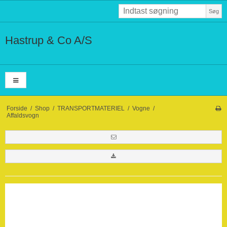
Søg
Hastrup & Co A/S
Forside
/
Shop
/
TRANSPORTMATERIEL
/
Vogne
/
Affaldsvogn